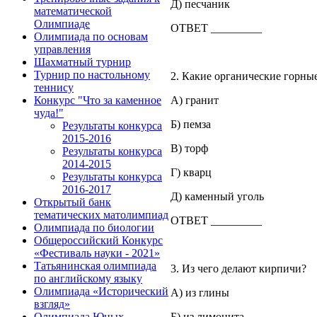
Д) песчаник
математической
Олимпиаде
ОТВЕТ _________
Олимпиада по основам
управления
Шахматный турнир
Турнир по настольному
2. Какие органические горные
теннису
А) гранит
Конкурс "Что за каменное
чуда!"
Б) пемза
Результаты конкурса
2015-2016
В) торф
Результаты конкурса
2014-2015
Г) кварц
Результаты конкурса
2016-2017
Д) каменный уголь
Открытый банк
тематических матолимпиад
ОТВЕТ _________
Олимпиада по биологии
Общероссийский Конкурс
«Фестиваль науки - 2021»
Татьянинская олимпиада
3. Из чего делают кирпичи?
по английскому языку
Олимпиада «Исторический
А) из глины
взгляд»
Б) из лимонита
Олимпиада Юных