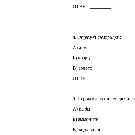
ОТВЕТ _________
8. Образует самородки:
А) алмаз
Б) кварц
В) золото
ОТВЕТ _________
9. Первыми из нижеперечис
А) рыбы
Б) аммониты
В) водоросли