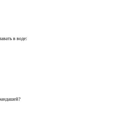
авать в воде:
арандашей?