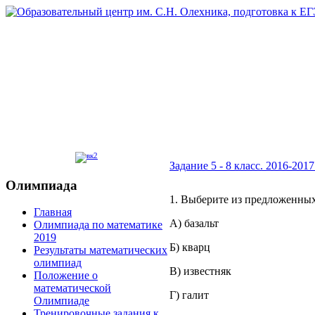
Задание 5 - 8 класс. 2016-2017 
Олимпиада
1. Выберите из предложенных
Главная
А) базальт
Олимпиада по математике
2019
Б) кварц
Результаты математических
олимпиад
В) известняк
Положение о
математической
Г) галит
Олимпиаде
Тренировочные задания к