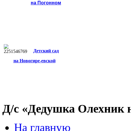
на Погонном
Детский сад
на Новогире-евской
Д/с «Дедушка Олехник 
На главную