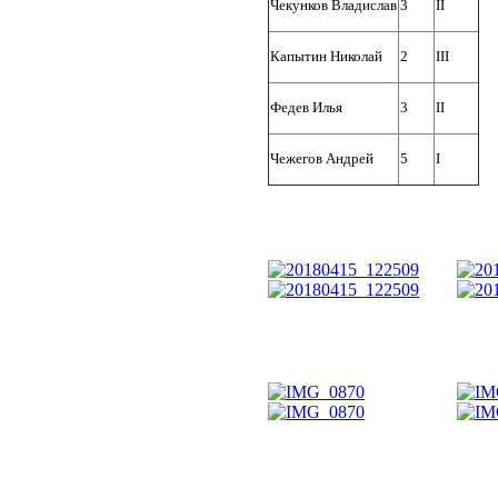
Чекунков Владислав
3
II
Капытин Николай
2
III
Федев Илья
3
II
Чежегов Андрей
5
I