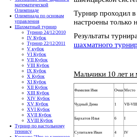
математической
Олимпиаде
Турнир проходил в
Олимпиада по основам
настроены только н
управления
Шахматный турнир
Турнир 24/12/2010
Результаты турнира
IV Кубок
шахматного турни
Турнир 22/12/2011
V кубок
VI Кубок
VII Кубок
VIII Кубок
IX Кубок
Мальчики 10 лет и 
X Кубок
XI Кубок
XII Кубок
Фамилия Имя
Очки
Место
XIII Кубок
XIV Кубок
XV Кубок
Чудный Дима
1
VII-VIII
XVI Кубок
XVII Кубок
Бархатов Илья
6
I
XVIII Кубок
Турнир по настольному
теннису
Супиталев Иван
4
IV
Конкурс "Что за каменное