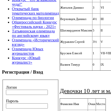
чуда!"
Жигалов Даниил
3
VI
Открытый банк
тематических матолимпиад
Олимпиада по биологии
Верховцев Даниил
4½
III
Общероссийский Конкурс
«Фестиваль науки - 2021»
Шахмарданов Максим
5
II
Татьянинская олимпиада
по английскому языку
Олимпиада «Исторический
Журавлев Сергей
3½
V
взгляд»
Олимпиада Юных
Брусков Елисей
1
VII-VIII
журналистов
Конкурс «Юный
журналист»
Валиев Тимур
0
IX
Регистрация / Вход
Логин
Девочки 10 лет и м
Пароль
Фамилия Имя
Очки
Место