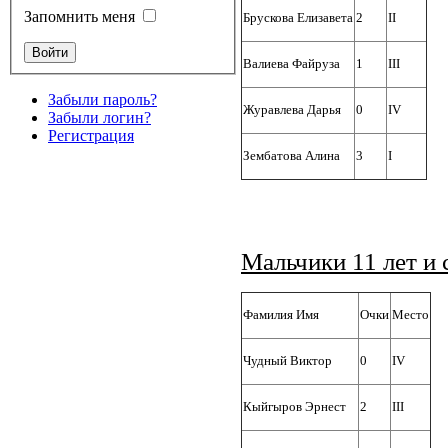
Запомнить меня
Брускова Елизавета
2
II
Валиева Файруза
1
III
Забыли пароль?
Журавлева Дарья
0
IV
Забыли логин?
Регистрация
Зембатова Алина
3
I
Мальчики 11 лет и 
Фамилия Имя
Очки
Место
Чудный Виктор
0
IV
Кыйгыров Эрнест
2
III