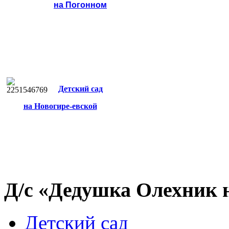
на Погонном
Детский сад
на Новогире-евской
Д/с «Дедушка Олехник 
Детский сад