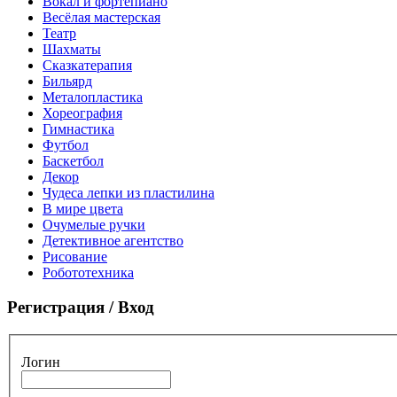
Вокал и фортепиано
Весёлая мастерская
Театр
Шахматы
Сказкатерапия
Бильярд
Металопластика
Хореография
Гимнастика
Футбол
Баскетбол
Декор
Чудеса лепки из пластилина
В мире цвета
Очумелые ручки
Детективное агентство
Рисование
Робототехника
Регистрация / Вход
Логин